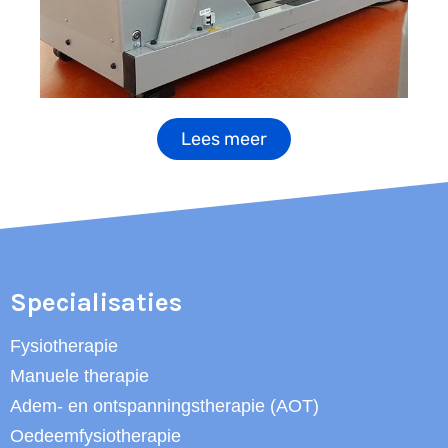
Lees meer
Specialisaties
Fysiotherapie
Manuele therapie
Adem- en ontspanningstherapie (AOT)
Oedeemfysiotherapie